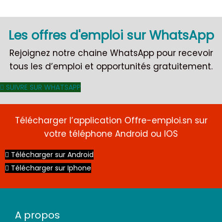
Les offres d'emploi sur WhatsApp
Rejoignez notre chaine WhatsApp pour recevoir
CDI
tous les d’emploi et opportunités gratuitement.
SUIVRE SUR WHATSAPP
Télécharger l’application Offre-emploi.sn sur
votre téléphone Android ou IOS
Télécharger sur Android
Télécharger sur Iphone
A propos