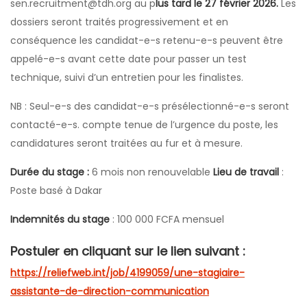
sen.recruitment@tdh.org
au p
lus tard le 27 février 2026.
Les
dossiers seront traités progressivement et en
conséquence les candidat-e-s retenu-e-s peuvent être
appelé-e-s avant cette date pour passer un test
technique, suivi d’un entretien pour les finalistes.
NB : Seul-e-s des candidat-e-s présélectionné-e-s seront
contacté-e-s. compte tenue de l’urgence du poste, les
candidatures seront traitées au fur et à mesure.
Durée du stage :
6 mois non renouvelable
Lieu de travail
:
Poste basé à Dakar
Indemnités du stage
: 100 000 FCFA mensuel
Postuler en cliquant sur le lien suivant :
https://reliefweb.int/job/4199059/une-stagiaire-
assistante-de-direction-communication