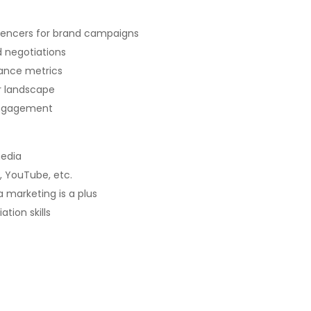
luencers for brand campaigns
 negotiations
ance metrics
er landscape
 engagement
media
, YouTube, etc.
a marketing is a plus
tion skills