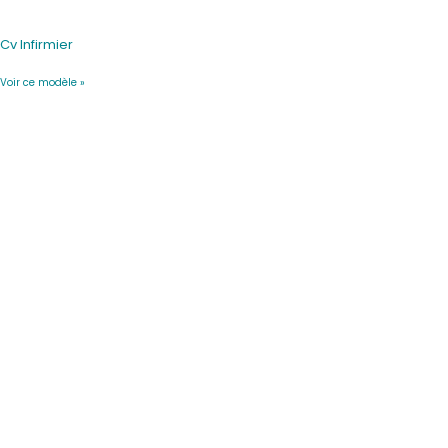
Cv Infirmier
Voir ce modèle »