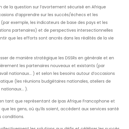
 de la question sur l’avortement sécurisé en Afrique
asions d’apprendre sur les succès/échecs et les
 (par exemple, les indicateurs de base des pays et les
ations partenaires) et de perspectives intersectionnelles
ir que les efforts sont ancrés dans les réalités de la vie
resser de manière stratégique les DSSRs en générale et en
lièrement les partenaires nouveaux et existants (par
avail nationaux… ) et selon les besoins autour d’occasions
atique (les réunions budgétaires nationales, ateliers de
s nationaux… ).
en tant que représentant de Ipas Afrique Francophone et
 que les gens, où qu’ils soient, accèdent aux services santé
s conditions.
collectivement les solutions aux défis et célébrer les succès