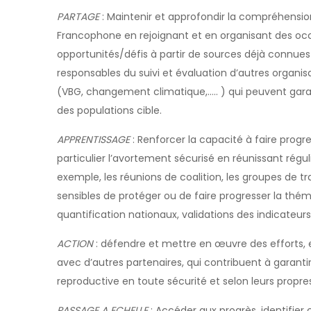
PARTAGE
: Maintenir et approfondir la compréhension
Francophone en rejoignant et en organisant des occ
opportunités/défis à partir de sources déjà connues
responsables du suivi et évaluation d’autres organis
(VBG, changement climatique,….. ) qui peuvent garant
des populations cible.
APPRENTISSAGE
: Renforcer la capacité à faire prog
particulier l’avortement sécurisé en réunissant régu
exemple, les réunions de coalition, les groupes de tr
sensibles de protéger ou de faire progresser la thém
quantification nationaux, validations des indicateur
ACTION
: défendre et mettre en œuvre des efforts, 
avec d’autres partenaires, qui contribuent à garantir
reproductive en toute sécurité et selon leurs propre
PASSAGE A ECHELLE
: Accéder aux progrès, identifier 