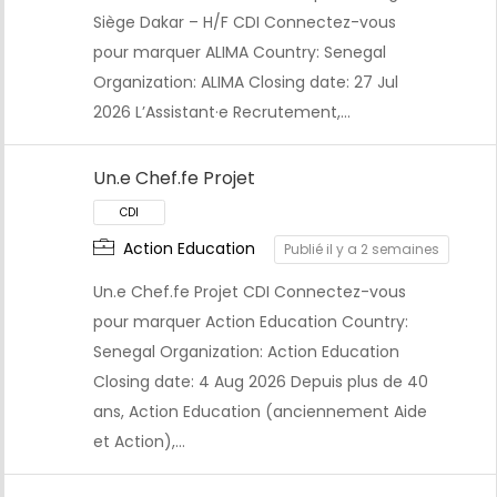
Siège Dakar – H/F CDI Connectez-vous
pour marquer ALIMA Country: Senegal
Organization: ALIMA Closing date: 27 Jul
2026 L’Assistant·e Recrutement,…
Un.e Chef.fe Projet
CDI
Action Education
Publié il y a 2 semaines
Un.e Chef.fe Projet CDI Connectez-vous
pour marquer Action Education Country:
Senegal Organization: Action Education
Closing date: 4 Aug 2026 Depuis plus de 40
ans, Action Education (anciennement Aide
et Action),…