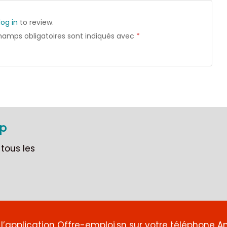
log in
to review.
hamps obligatoires sont indiqués avec
*
pp
tous les
l’application Offre-emploi.sn sur votre téléphone A