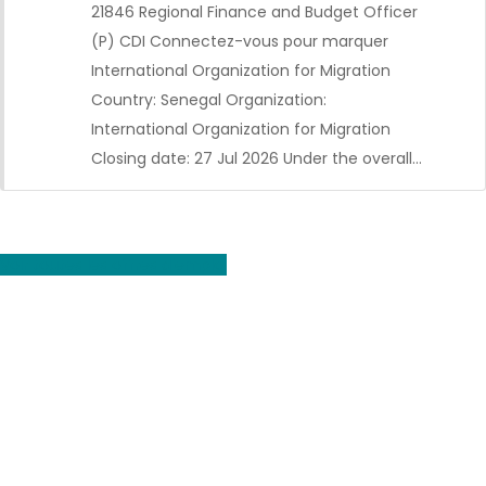
21846 Regional Finance and Budget Officer
(P) CDI Connectez-vous pour marquer
International Organization for Migration
Country: Senegal Organization:
International Organization for Migration
CDI
Closing date: 27 Jul 2026 Under the overall…
Voir toutes les offres d'emploi