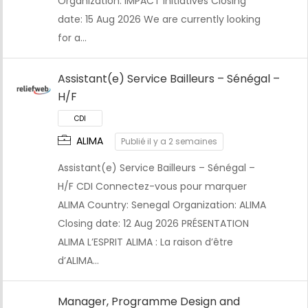
Organization: IMPACT Initiatives Closing
date: 15 Aug 2026 We are currently looking
for a…
Assistant(e) Service Bailleurs – Sénégal –
H/F
ALIMA
Publié il y a 2 semaines
Assistant(e) Service Bailleurs – Sénégal –
H/F CDI Connectez-vous pour marquer
ALIMA Country: Senegal Organization: ALIMA
Closing date: 12 Aug 2026 PRÉSENTATION
ALIMA L’ESPRIT ALIMA : La raison d’être
CDI
d’ALIMA…
Manager, Programme Design and