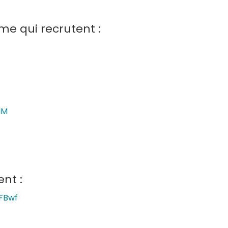
me qui recrutent :
HM
ent :
2FBwf