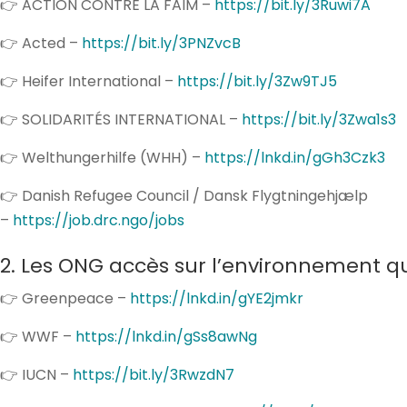
👉 ACTION CONTRE LA FAIM –
https://bit.ly/3Ruwi7A
👉 Acted –
https://bit.ly/3PNZvcB
👉 Heifer International –
https://bit.ly/3Zw9TJ5
👉 SOLIDARITÉS INTERNATIONAL –
https://bit.ly/3Zwa1s3
👉 Welthungerhilfe (WHH) –
https://lnkd.in/gGh3Czk3
👉 Danish Refugee Council / Dansk Flygtningehjælp
–
https://job.drc.ngo/jobs
2. Les ONG accès sur l’environnement q
👉 Greenpeace –
https://lnkd.in/gYE2jmkr
👉 WWF –
https://lnkd.in/gSs8awNg
👉 IUCN –
https://bit.ly/3RwzdN7