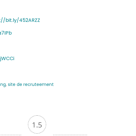
://bit.ly/452ARZZ
ta7IPb
tjWCCi
ong
,
site de recruteement
1.5