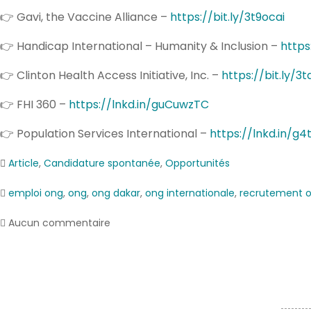
👉 Gavi, the Vaccine Alliance –
https://bit.ly/3t9ocai
👉 Handicap International – Humanity & Inclusion –
https
👉 Clinton Health Access Initiative, Inc. –
https://bit.ly/3
👉 FHI 360 –
https://lnkd.in/guCuwzTC
👉 Population Services International –
https://lnkd.in/g4
Article
,
Candidature spontanée
,
Opportunités
emploi ong
,
ong
,
ong dakar
,
ong internationale
,
recrutement 
Aucun commentaire