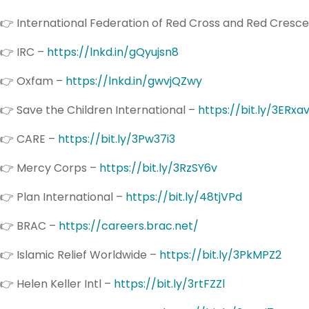
👉 International Federation of Red Cross and Red Cresce
👉 IRC –
https://lnkd.in/gQyujsn8
👉 Oxfam –
https://lnkd.in/gwvjQZwy
👉 Save the Children International –
https://bit.ly/3ERxa
👉 CARE –
https://bit.ly/3Pw37i3
👉 Mercy Corps –
https://bit.ly/3RzSY6v
👉 Plan International –
https://bit.ly/48tjVPd
👉 BRAC –
https://careers.brac.net/
👉 Islamic Relief Worldwide –
https://bit.ly/3PkMPZ2
👉 Helen Keller Intl –
https://bit.ly/3rtFZZl