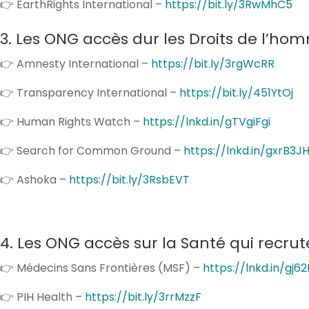
👉 EarthRights International –
https://bit.ly/3RwMhC5
3. Les ONG accès dur les Droits de l’hom
👉 Amnesty International –
https://bit.ly/3rgWcRR
👉 Transparency International –
https://bit.ly/451YtOj
👉 Human Rights Watch –
https://lnkd.in/gTVgiFgi
👉 Search for Common Ground –
https://lnkd.in/gxrB3J
👉 Ashoka –
https://bit.ly/3RsbEVT
4. Les ONG accès sur la Santé qui recrut
👉 Médecins Sans Frontières (MSF) –
https://lnkd.in/gj6
👉 PIH Health –
https://bit.ly/3rrMzzF