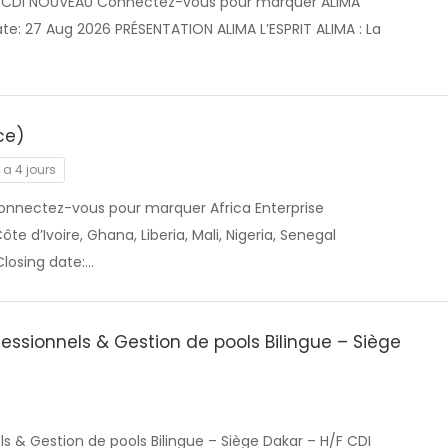
F CDI NOUVEAU Connectez-vous pour marquer ALIMA
te: 27 Aug 2026 PRÉSENTATION ALIMA L’ESPRIT ALIMA : La
ce)
y a 4 jours
onnectez-vous pour marquer Africa Enterprise
te d’Ivoire, Ghana, Liberia, Mali, Nigeria, Senegal
Closing date:…
essionnels & Gestion de pools Bilingue – Siège
s & Gestion de pools Bilingue – Siège Dakar – H/F CDI