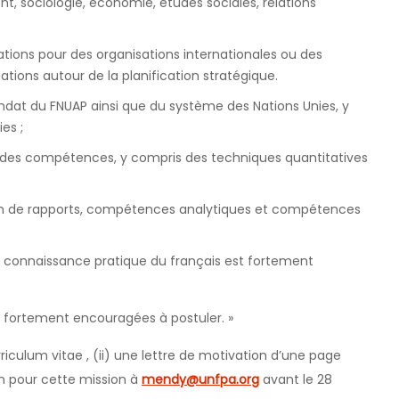
, sociologie, économie, études sociales, relations
tions pour des organisations internationales ou des
ions autour de la planification stratégique.
at du FNUAP ainsi que du système des Nations Unies, y
es ;
 des compétences, y compris des techniques quantitatives
n de rapports, compétences analytiques et compétences
Une connaissance pratique du français est fortement
 fortement encouragées à postuler. »
riculum vitae
, (ii) une lettre de motivation d’une page
n pour cette mission à
mendy@unfpa.org
avant le 28