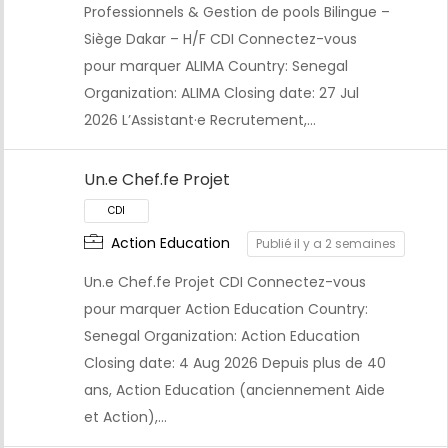
CDI
Professionnels & Gestion de pools Bilingue –
Siège Dakar – H/F CDI Connectez-vous
pour marquer ALIMA Country: Senegal
Organization: ALIMA Closing date: 27 Jul
2026 L’Assistant·e Recrutement,…
Un.e Chef.fe Projet
Action Education
Publié il y a 2 semaines
Un.e Chef.fe Projet CDI Connectez-vous
pour marquer Action Education Country:
Senegal Organization: Action Education
Closing date: 4 Aug 2026 Depuis plus de 40
ans, Action Education (anciennement Aide
et Action),…