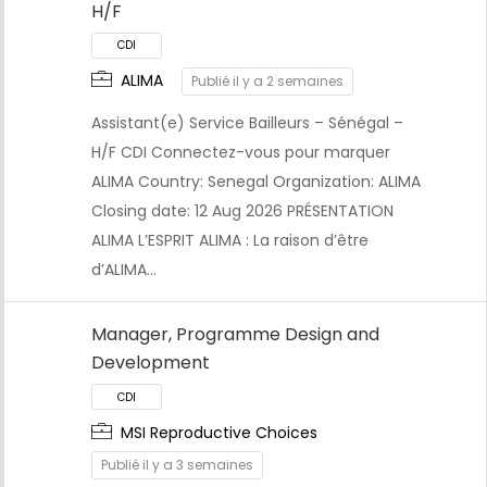
H/F
CDI
ALIMA
Publié il y a 2 semaines
Assistant(e) Service Bailleurs – Sénégal –
H/F CDI Connectez-vous pour marquer
ALIMA Country: Senegal Organization: ALIMA
Closing date: 12 Aug 2026 PRÉSENTATION
ALIMA L’ESPRIT ALIMA : La raison d’être
d’ALIMA…
Manager, Programme Design and
Development
CDI
MSI Reproductive Choices
Publié il y a 3 semaines