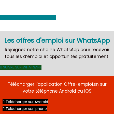
Voir toutes les offres d'emploi
Les offres d'emploi sur WhatsApp
CDI
Rejoignez notre chaine WhatsApp pour recevoir
tous les d’emploi et opportunités gratuitement.
SUIVRE SUR WHATSAPP
Télécharger l’application Offre-emploi.sn sur
votre téléphone Android ou IOS
Télécharger sur Android
Télécharger sur Iphone