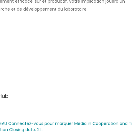
ement efficace, sûr et productif. Votre implication jouera un
cherche et de développement du laboratoire.
Hub
AU Connectez-vous pour marquer Media in Cooperation and Tr
ion Closing date: 21…