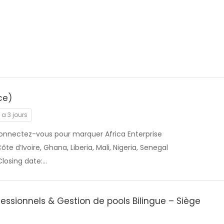
ce)
y a 3 jours
onnectez-vous pour marquer Africa Enterprise
te d’Ivoire, Ghana, Liberia, Mali, Nigeria, Senegal
Closing date:…
essionnels & Gestion de pools Bilingue – Siège