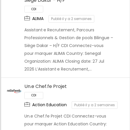
Siège Dakar – H/F
ALIMA
Publié il y a 2 semaines
Assistant·e Recrutement, Parcours
Professionnels & Gestion de pools Bilingue –
Siège Dakar – H/F CDI Connectez-vous
pour marquer ALIMA Country: Senegal
CDI
Organization: ALIMA Closing date: 27 Jul
2026 L’Assistant·e Recrutement,…
Un.e Chef.fe Projet
Action Education
Publié il y a 2 semaines
Un.e Chef.fe Projet CDI Connectez-vous
pour marquer Action Education Country: