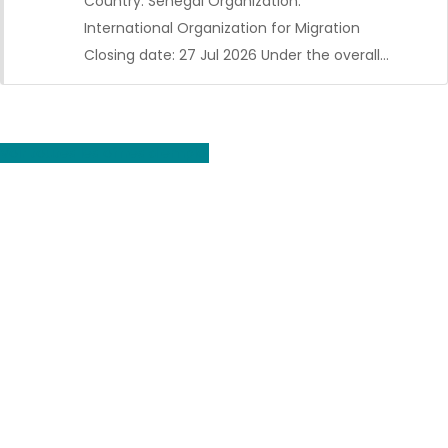
Country: Senegal Organization:
International Organization for Migration
Closing date: 27 Jul 2026 Under the overall…
Voir toutes les offres d'emploi
CDI