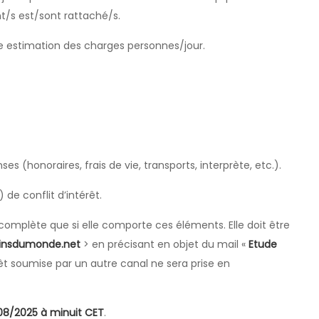
t/s est/sont rattaché/s.
une estimation des charges personnes/jour.
s (honoraires, frais de vie, transports, interprète, etc.).
de conflit d’intérêt.
omplète que si elle comporte ces éléments. Elle doit être
cinsdumonde.net
> en précisant en objet du mail «
Etude
êt soumise par un autre canal ne sera prise en
08/2025 à
minuit CET
.