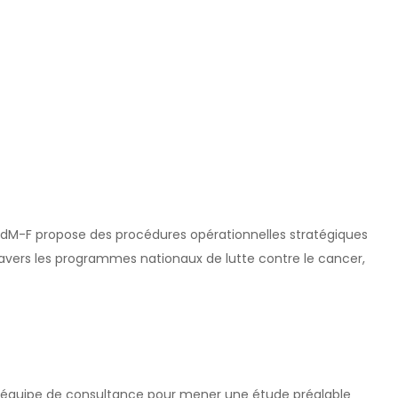
 MdM-F propose des procédures opérationnelles stratégiques
avers les programmes nationaux de lutte contre le cancer,
 équipe de consultance pour mener une étude préalable