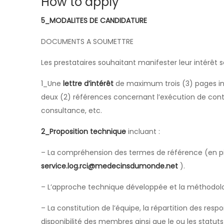
How to apply
5_MODALITES DE CANDIDATURE
DOCUMENTS A SOUMETTRE
Les prestataires souhaitant manifester leur intérêt so
1_Une
lettre d’intérêt
de maximum trois (3) pages in
deux (2) références concernant l’exécution de contr
consultance, etc.
2_Proposition technique
incluant :
– La compréhension des termes de référence (en pièc
service.log.rci@medecinsdumonde.net
).
– L’approche technique développée et la méthodolog
– La constitution de l’équipe, la répartition des res
disponibilité des membres ainsi que le ou les statut