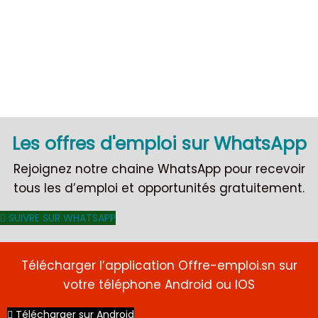
Les offres d'emploi sur WhatsApp
Rejoignez notre chaine WhatsApp pour recevoir
tous les d’emploi et opportunités gratuitement.
SUIVRE SUR WHATSAPP
Télécharger l’application Offre-emploi.sn sur
votre téléphone Android ou IOS
CDI
Télécharger sur Android