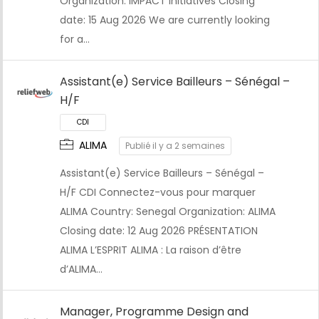
Organization: IMPACT Initiatives Closing
date: 15 Aug 2026 We are currently looking
for a…
Assistant(e) Service Bailleurs – Sénégal –
H/F
CDI
ALIMA
Publié il y a 2 semaines
Assistant(e) Service Bailleurs – Sénégal –
H/F CDI Connectez-vous pour marquer
ALIMA Country: Senegal Organization: ALIMA
Closing date: 12 Aug 2026 PRÉSENTATION
ALIMA L’ESPRIT ALIMA : La raison d’être
d’ALIMA…
Manager, Programme Design and